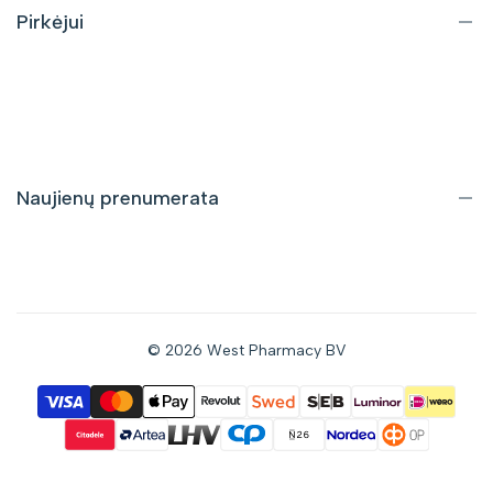
DUK
Pirkėjui
Pristatymas ir grąžinimas
Pirkimo taisyklės
Privatumo politika
Naujienų prenumerata
Gaukite informaciją apie nuolaidas bei naujus pasiūlymus tiesiai
į savo el. pašto dėžutę.
© 2026
West Pharmacy BV
Prenumeruoti
Sutinku gauti naujienas el. paštu