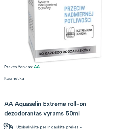
Prekės
Prekės ženklas:
AA
ženklas:
Kosmetika
AA Aquaselin Extreme roll-on
dezodorantas vyrams 50ml
Užsisakykite per
ir gaukite prekes
-