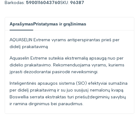
Barkodas:
5900116043760
SKU:
96387
"Sumažinti
"Padidinti
Aprašymas
Pristatymas ir grąžinimas
kiekį
kiekį
AQUASELIN Extreme vyrams antiperspirantas prieš per
prekei
prekei
didelį prakaitavimą
{{
{{
Aquaselin Extreme suteikia ekstremalią apsaugą nuo per
didelio prakaitavimo. Rekomenduojama vyrams, kuriems
product
product
įprasti dezodorantai pasirodė neveiksmingi.
Inteligentinės apsaugos sistema (SIO) efektyviai sumažina
}}"
}}"
per didelį prakaitavimą ir su juo susijusį nemalonų kvapą.
Boswellia serrata ekstraktas turi priešuždegiminių savybių
ir ramina dirginimus bei paraudimus.