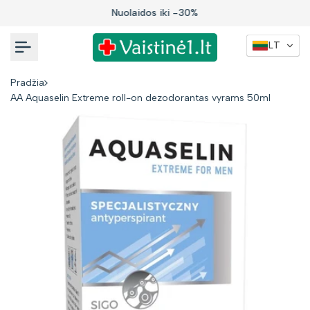
Į
Nuolaidos iki -30%
turinį
LT
Pradžia
AA Aquaselin Extreme roll-on dezodorantas vyrams 50ml