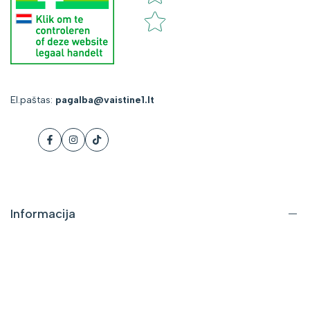
El.paštas:
pagalba@vaistine1.lt
Facebook
Instagram
Tiktok
Informacija
Apie mus
Kontaktai