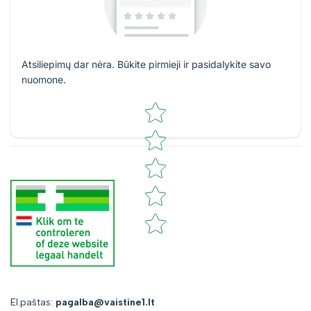
Atsiliepimų dar nėra. Būkite pirmieji ir pasidalykite savo
nuomone.
Star rating
El.paštas:
pagalba@vaistine1.lt