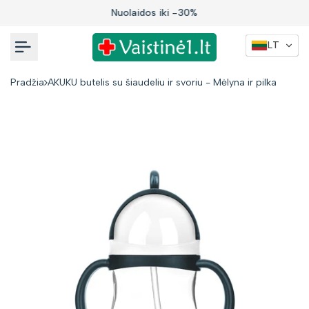
Į
Nuolaidos iki -30%
turinį
LT
Pradžia
AKUKU butelis su šiaudeliu ir svoriu - Mėlyna ir pilka