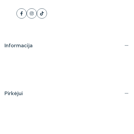
Facebook
Instagram
Tiktok
Informacija
Apie mus
Kontaktai
DUK
Pirkėjui
Pristatymas ir grąžinimas
Pirkimo taisyklės