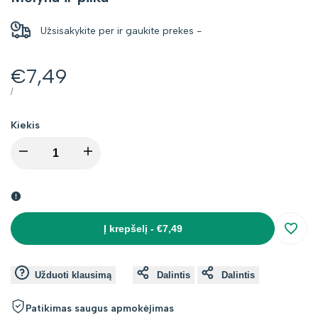
Užsisakykite per
ir gaukite prekes
-
Kaina
€7,49
su
VIENETO
PER
/
KAINA
nuolaida
Kiekis
I18n
I18n
Error:
Error:
Missing
Missing
Į krepšelį
-
€7,49
Įsimin
interpolation
interpolation
Užduoti klausimą
Dalintis
Dalintis
value
value
Patikimas saugus apmokėjimas
"product"
"product"