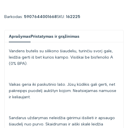
for
for
Barkodas:
5907644001668
SKU:
162225
"Sumažinti
"Padidinti
Aprašymas
Pristatymas ir grąžinimas
kiekį
kiekį
Vandens butelis su silikono šiaudeliu, turinčiu svorį gale,
prekei
prekei
leidžia gerti iš bet kurios kampo. Visiškai be bisfenolio A
(0% BPA).
{{
{{
product
product
Vaikas geria iki paskutinio lašo. Jūsų kūdikis gali gerti, net
pakreipęs puodelį aukštyn kojom. Neatsiejamas namuose
}}"
}}"
ir keliaujant.
Sandarus uždarymas neleidžia gėrimui išsilieti ir apsaugo
šiaudelį nuo purvo. Skaidrumas ir aiški skalė leidžia