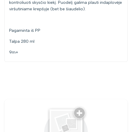
kontroliuoti skysčio kiekį. Puodelį galima plauti indaplovėje
viršutiniame krepšyje (bet be šiaudelio).
Pagaminta iš PP
Talpa 280 ml
9m+