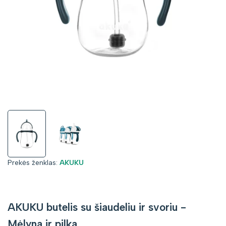
Prekės
Prekės ženklas:
AKUKU
ženklas:
AKUKU butelis su šiaudeliu ir svoriu -
Mėlyna ir pilka