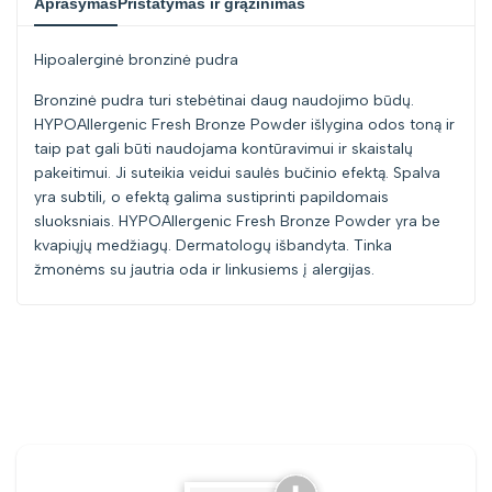
Aprašymas
Pristatymas ir grąžinimas
Hipoalerginė bronzinė pudra
Bronzinė pudra turi stebėtinai daug naudojimo būdų.
HYPOAllergenic Fresh Bronze Powder išlygina odos toną ir
taip pat gali būti naudojama kontūravimui ir skaistalų
pakeitimui. Ji suteikia veidui saulės bučinio efektą. Spalva
yra subtili, o efektą galima sustiprinti papildomais
sluoksniais. HYPOAllergenic Fresh Bronze Powder yra be
kvapiųjų medžiagų. Dermatologų išbandyta. Tinka
žmonėms su jautria oda ir linkusiems į alergijas.