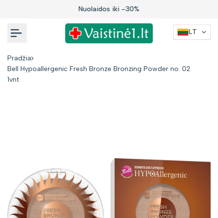
Į
Nuolaidos iki -30%
turinį
LT
Pradžia
Bell Hypoallergenic Fresh Bronze Bronzing Powder no. 02
1vnt