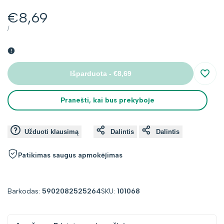
Kaina
€8,69
su
VIENETO
PER
/
KAINA
nuolaida
Išparduota
-
€8,69
Įsimin
Pranešti, kai bus prekyboje
Užduoti klausimą
Dalintis
Dalintis
Patikimas saugus apmokėjimas
Barkodas:
5902082525264
SKU:
101068