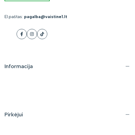
El.paštas:
pagalba@vaistine1.lt
Facebook
Instagram
Tiktok
Informacija
Apie mus
Kontaktai
DUK
Pirkėjui