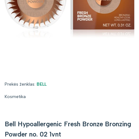
Prekės
Prekės ženklas:
BELL
ženklas:
Kosmetika
Bell Hypoallergenic Fresh Bronze Bronzing
Powder no. 02 1vnt