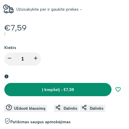
Užsisakykite per
ir gaukite prekes
-
Kaina
€7,59
su
VIENETO
PER
/
KAINA
nuolaida
Kiekis
I18n
I18n
Error:
Error:
Missing
Missing
Į krepšelį
-
€7,59
Įsimin
interpolation
interpolation
Užduoti klausimą
Dalintis
Dalintis
value
value
Patikimas saugus apmokėjimas
"product"
"product"