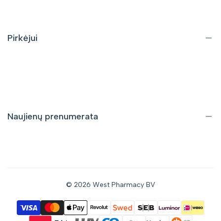
Kontaktai
DUK
Pirkėjui
Pristatymas ir grąžinimas
Pirkimo taisyklės
Privatumo politika
Naujienų prenumerata
Gaukite informaciją apie nuolaidas bei naujus pasiūlymus tiesiai
į savo el. pašto dėžutę.
© 2026
West Pharmacy BV
Prenumeruoti
Sutinku gauti naujienas el. paštu