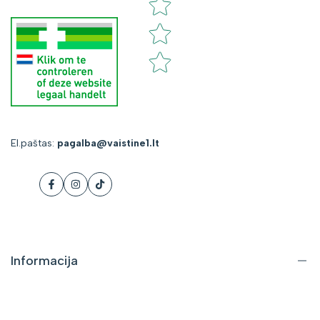
El.paštas:
pagalba@vaistine1.lt
Facebook
Instagram
Tiktok
Informacija
Apie mus