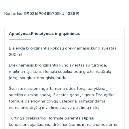
for
for
Barkodas:
5902169048570
SKU:
133819
"Sumažinti
"Padidinti
Aprašymas
Pristatymas ir grąžinimas
kiekį
kiekį
Bielenda bronzinantis kokosų drėkinamasis kūno sviestas
prekei
prekei
200 ml
{{
{{
Drėkinamasis bronzinantis kūno sviestas su turtinga,
maitinamąja konsistencija suteikia odai gražų, natūralų
product
product
įdegį saugiu ir draugišku būdu.
Švelniai ir sistemingai tamsina odos toną, paryškina jį ir
}}"
}}"
suteikia auksinę spalvą. Sviestas gerai įsigeria. Draugiška
formulė palengvina tolygų užtepimą, sumažindama
nemalonių dryžių ir vietinių spalvų pakitimų riziką.
Turtinga drėkinamoji formulė paremta stipriai
kondicionuojančiomis, drėkinančiomis ir maitinamosiomis