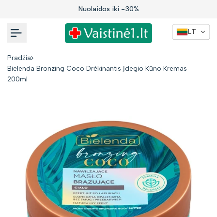
Į
Nuolaidos iki -30%
turinį
LT
Pradžia
Bielenda Bronzing Coco Drėkinantis Įdegio Kūno Kremas
200ml