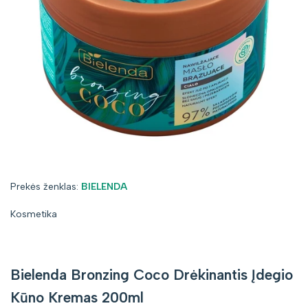
Prekės
Prekės ženklas:
BIELENDA
ženklas:
Kosmetika
Bielenda Bronzing Coco Drėkinantis Įdegio
Kūno Kremas 200ml