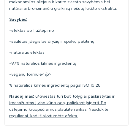
makadamijos aliejaus ir karitė sviesto savybėmis bei
natūraliai bronzinančiu graikinių riešutų lukšto ekstraktu.
Savybės:
-efektas po 1 užtepimo
-saulėtas įdegis be dryžių ir spalvų pakitimų
-natūralus efektas
-97% natūralios kilmės ingredientų
-veganų formulė< /p>
% natūralios kilmės ingredientų pagal ISO 16128
Naudojimas:
u>Sviestas turi būti tolygiai paskirstytas ir
įmasažuotas į viso kūno odą, paliekant įsigerti. Po
užtepimo kruopščiai nusiplaukite rankas. Naudokite
reguliariai, kad išlaikytumėte efektą.