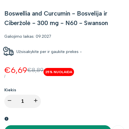
Boswellia and Curcumin - Bosvelija ir
Ciberžolė - 300 mg - N60 - Swanson
Galiojimo laikas: 09.2027
Užsisakykite per
ir gaukite prekes
-
Kaina
€6,69
Kaina
€8,89
25
% NUOLAIDA
be
su
VIENETO
PER
/
KAINA
nuolaidos
nuolaida
Kiekis
I18n
I18n
Error:
Error:
Missing
Missing