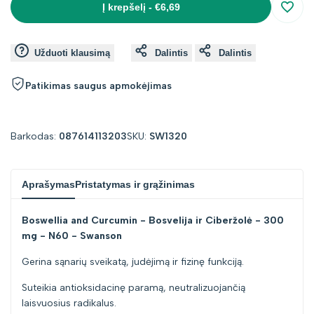
Į krepšelį
-
€6,69
Įsimin
interpolation
interpolation
Užduoti klausimą
Dalintis
Dalintis
value
value
Patikimas saugus apmokėjimas
"product"
"product"
for
for
Barkodas:
087614113203
SKU:
SW1320
"Sumažinti
"Padidinti
Aprašymas
Pristatymas ir grąžinimas
kiekį
kiekį
Boswellia and Curcumin - Bosvelija ir Ciberžolė - 300
prekei
prekei
mg - N60 - Swanson
{{
{{
Gerina sąnarių sveikatą, judėjimą ir fizinę funkciją.
product
product
Suteikia antioksidacinę paramą, neutralizuojančią
laisvuosius radikalus.