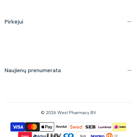
Kontaktai
DUK
Pirkėjui
Pristatymas ir grąžinimas
Pirkimo taisyklės
Privatumo politika
Naujienų prenumerata
Gaukite informaciją apie nuolaidas bei naujus pasiūlymus tiesiai
į savo el. pašto dėžutę.
© 2026
West Pharmacy BV
Prenumeruoti
Sutinku gauti naujienas el. paštu