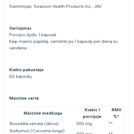
}}"
}}"
Gamintojas: Swanson Health Products Inc., JAV.
Vartojimas
Porcijos dydis: 1 kapsulė
Kaip maisto papildą, vartokite po 1 kapsulę per dieną su
vandeniu.
Kiekis pakuotėje
60 kapsulių
Maistinė vertė
Kiekis 1
RMV
Maistinė medžiaga
porcijoje
%*
Boswellia serrata (derva)
300 mg
**
Kurkumos (Curcuma longa)