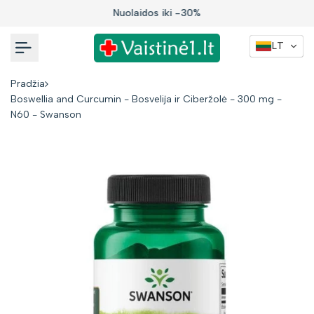
Į
Nuolaidos iki -30%
turinį
LT
Pradžia
Boswellia and Curcumin - Bosvelija ir Ciberžolė - 300 mg -
N60 - Swanson