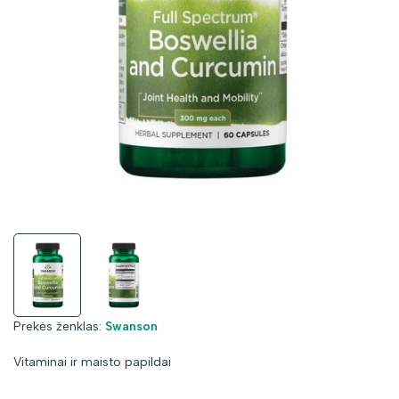
Prekės
Prekės ženklas:
Swanson
ženklas:
Vitaminai ir maisto papildai