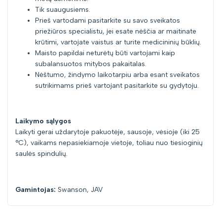
Tik suaugusiems.
Prieš vartodami pasitarkite su savo sveikatos
priežiūros specialistu, jei esate nėščia ar maitinate
krūtimi, vartojate vaistus ar turite medicininių būklių.
Maisto papildai neturėtų būti vartojami kaip
subalansuotos mitybos pakaitalas.
Nėštumo, žindymo laikotarpiu arba esant sveikatos
sutrikimams prieš vartojant pasitarkite su gydytoju.
Laikymo sąlygos
Laikyti gerai uždarytoje pakuotėje, sausoje, vėsioje (iki 25
°C), vaikams nepasiekiamoje vietoje, toliau nuo tiesioginių
saulės spindulių.
Gamintojas:
Swanson, JAV