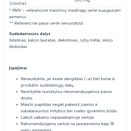
300 mg
**
(rizoma)
* RMV – referencinė maistinių medžiagų vertė suaugusiam
asmeniui.
** Referencinė paros vertė nenustatyta.
Sudedamosios dalys
želatinas, kalcio lauratas, dekstrinas, ryžių miltai, silicio
dioksidas
Įspėjimai
Nenaudokite, jei esate alergiškas (-a) bet kuriai iš
produkto sudedamųjų dalių.
Neviršykite nustatytos rekomenduojamos paros
dozės.
Maisto papildas negali pakeisti įvairios ir
subalansuotos mitybos bei sveiko gyvenimo būdo.
Laikyti vaikams nepasiekiamoje vietoje.
Rekomenduojama vartoti ne jaunesniems kaip 18
metų asmenims.