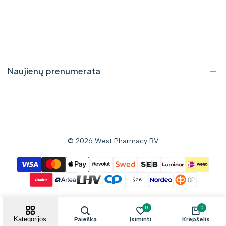
Pristatymas ir grąžinimas
Pirkimo taisyklės
Privatumo politika
Naujienų prenumerata
Gaukite informaciją apie nuolaidas bei naujus pasiūlymus tiesiai
į savo el. pašto dėžutę.
© 2026
West Pharmacy BV
Prenumeruoti
Sutinku gauti naujienas el. paštu
0
0
Kategorijos
Paieška
Įsiminti
Krepšelis