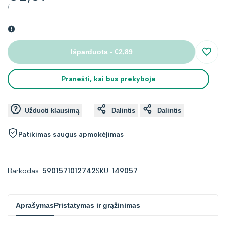
su
VIENETO
PER
/
KAINA
nuolaida
Išparduota
-
€2,89
Įsimin
Pranešti, kai bus prekyboje
Užduoti klausimą
Dalintis
Dalintis
Patikimas saugus apmokėjimas
Barkodas:
5901571012742
SKU:
149057
Aprašymas
Pristatymas ir grąžinimas