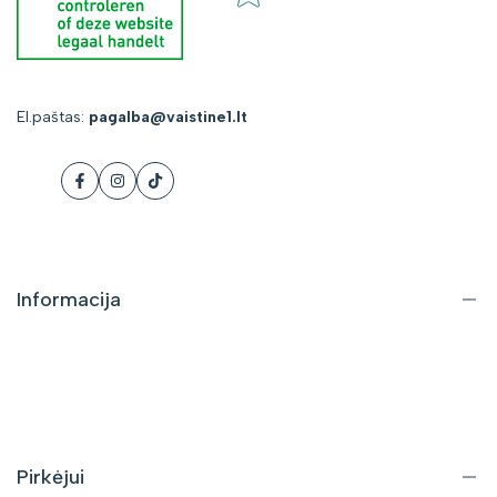
El.paštas:
pagalba@vaistine1.lt
Facebook
Instagram
Tiktok
Informacija
Apie mus
Kontaktai
DUK
Pirkėjui