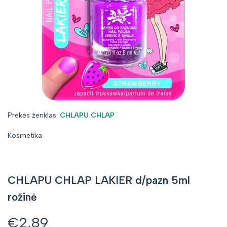
Prekės
Prekės ženklas:
CHLAPU CHLAP
ženklas:
Kosmetika
CHLAPU CHLAP LAKIER d/pazn 5ml
rožinė
Kaina
€2,89