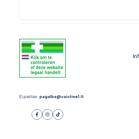
In
El.paštas:
pagalba@vaistine1.lt
Facebook
Instagram
Tiktok