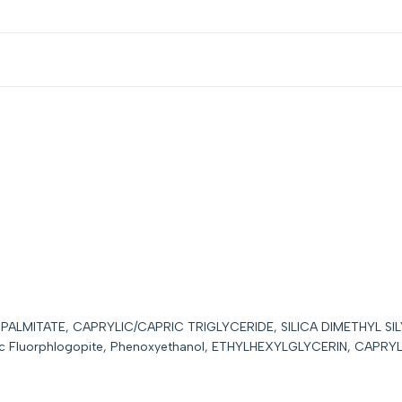
L PALMITATE, CAPRYLIC/CAPRIC TRIGLYCERIDE, SILICA DIMETHYL 
ic Fluorphlogopite, Phenoxyethanol, ETHYLHEXYLGLYCERIN, CAPRYLY