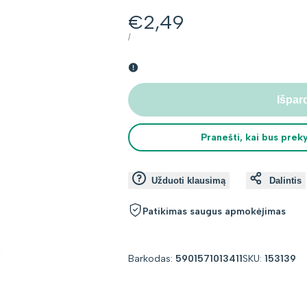
Kaina
€2,49
su
VIENETO
PER
/
KAINA
nuolaida
Išpar
Pranešti, kai bus prek
Užduoti klausimą
Dalintis
Patikimas saugus apmokėjimas
Barkodas:
5901571013411
SKU:
153139