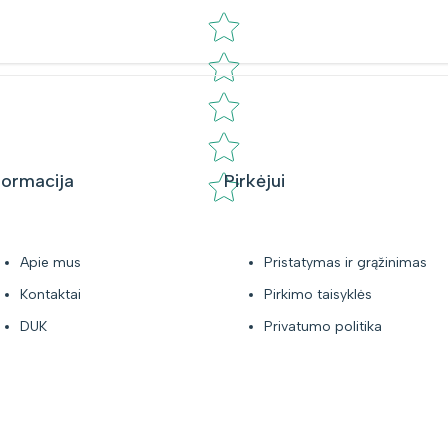
Star rating
formacija
Pirkėjui
Apie mus
Pristatymas ir grąžinimas
Kontaktai
Pirkimo taisyklės
DUK
Privatumo politika