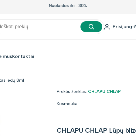
Nuolaidos iki -30%
Prisijungti
e mus
Kontaktai
tas ledų 8ml
Prekės
Prekės ženklas:
CHLAPU CHLAP
ženklas:
Kosmetika
CHLAPU CHLAP Lūpų blizge