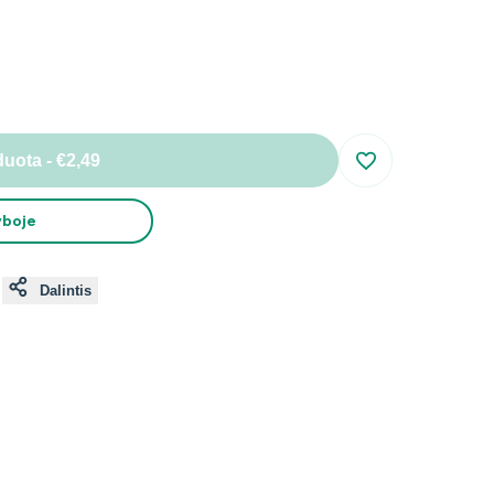
duota
-
€2,49
Įsiminti
yboje
Dalintis