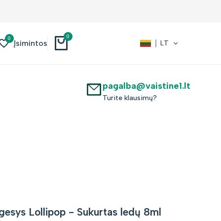
0
0
Įsimintos
LT
pagalba@vaistine1.lt
Turite klausimų?
sys Lollipop - Sukurtas ledų 8ml