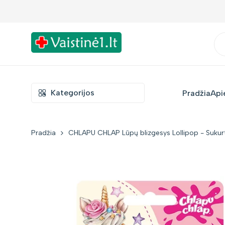
Į
Nemokamas siuntimas nuo €39!
turinį
Kategorijos
Pradžia
Api
Pradžia
CHLAPU CHLAP Lūpų blizgesys Lollipop - Sukur