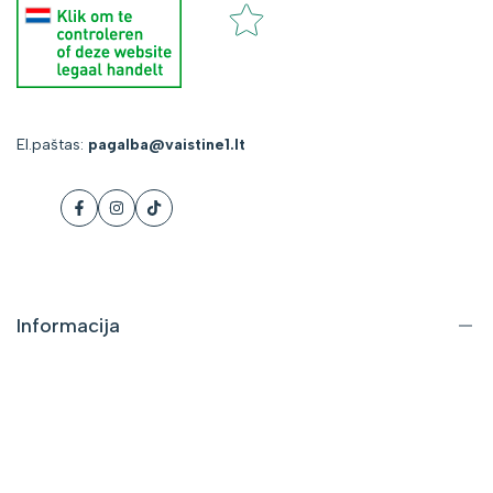
El.paštas:
pagalba@vaistine1.lt
Facebook
Instagram
Tiktok
Informacija
Apie mus
Kontaktai
DUK