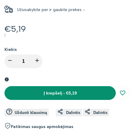
Užsisakykite per
ir gaukite prekes
-
Kaina
€5,19
su
VIENETO
PER
/
KAINA
nuolaida
Kiekis
I18n
I18n
Error:
Error:
Missing
Missing
Į krepšelį
-
€5,19
Įsimin
interpolation
interpolation
Užduoti klausimą
Dalintis
Dalintis
value
value
Patikimas saugus apmokėjimas
"product"
"product"