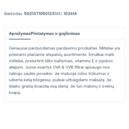
for
for
Barkodas:
5021371050123
SKU:
103616
"Sumažinti
"Padidinti
Aprašymas
Pristatymas ir grąžinimas
kiekį
kiekį
Geriausiai parduodamas pardavimo produktas. Milteliai yra
prekei
prekei
prieinami plačiame atspalvių asortimente. Smulkiai malti
milteliai, praturtinti šilko baltymais, vitaminu E ir jojobos
{{
{{
aliejumi. Juose esantys UVA & UVB filtrai apsaugo nuo
žalingo saulės poveikio. Jie matuoja odos trūkumus ir
product
product
užkerta kelią blizgesiui, puikiai užbaigdami makiažą. Jie
išlaiko gražią išvaizdą visą dieną. Jie turi malonų ir švelnų
}}"
}}"
kvapą.