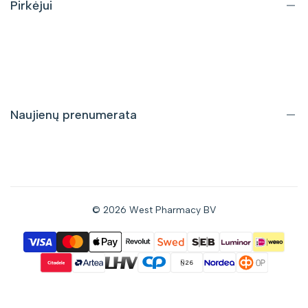
Pirkėjui
Pristatymas ir grąžinimas
Pirkimo taisyklės
Privatumo politika
Naujienų prenumerata
Gaukite informaciją apie nuolaidas bei naujus pasiūlymus tiesiai
į savo el. pašto dėžutę.
© 2026
West Pharmacy BV
Prenumeruoti
Sutinku gauti naujienas el. paštu