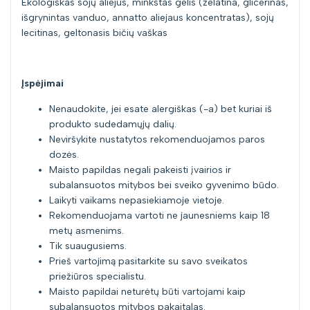
Ekologiškas sojų aliejus, minkštas gelis (želatina, glicerinas,
išgrynintas vanduo, annatto aliejaus koncentratas), sojų
lecitinas, geltonasis bičių vaškas
Įspėjimai
Nenaudokite, jei esate alergiškas (-a) bet kuriai iš
produkto sudedamųjų dalių.
Neviršykite nustatytos rekomenduojamos paros
dozės.
Maisto papildas negali pakeisti įvairios ir
subalansuotos mitybos bei sveiko gyvenimo būdo.
Laikyti vaikams nepasiekiamoje vietoje.
Rekomenduojama vartoti ne jaunesniems kaip 18
metų asmenims.
Tik suaugusiems.
Prieš vartojimą pasitarkite su savo sveikatos
priežiūros specialistu.
Maisto papildai neturėtų būti vartojami kaip
subalansuotos mitybos pakaitalas.