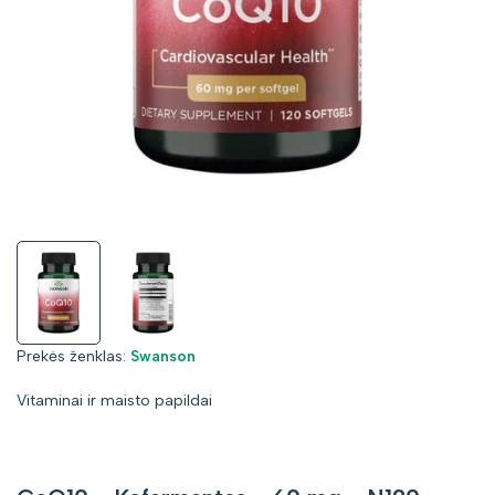
Prekės
Prekės ženklas:
Swanson
ženklas:
Vitaminai ir maisto papildai