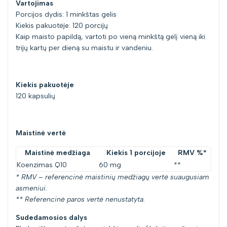
Vartojimas
Porcijos dydis: 1 minkštas gelis
Kiekis pakuotėje: 120 porcijų
Kaip maisto papildą, vartoti po vieną minkštą gelį vieną iki
trijų kartų per dieną su maistu ir vandeniu.
Kiekis pakuotėje
120 kapsulių
Maistinė vertė
Maistinė medžiaga
Kiekis 1 porcijoje
RMV %*
Koenzimas Q10
60 mg
**
* RMV – referencinė maistinių medžiagų vertė suaugusiam
asmeniui.
** Referencinė paros vertė nenustatyta.
Sudedamosios dalys