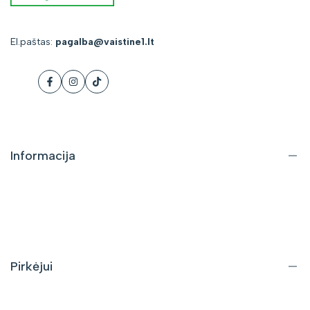
El.paštas:
pagalba@vaistine1.lt
Facebook
Instagram
Tiktok
Informacija
Apie mus
Kontaktai
DUK
Pirkėjui