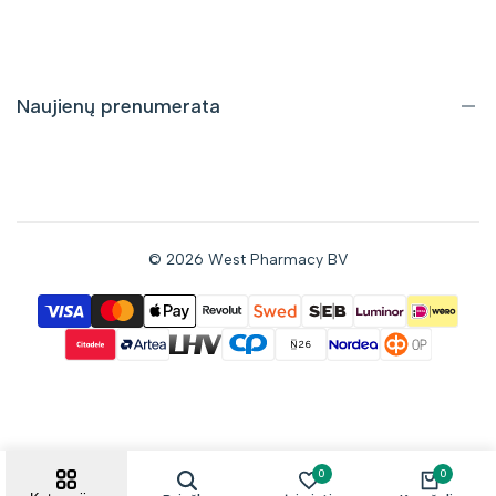
Pristatymas ir grąžinimas
Pirkimo taisyklės
Privatumo politika
Naujienų prenumerata
Gaukite informaciją apie nuolaidas bei naujus pasiūlymus tiesiai
į savo el. pašto dėžutę.
© 2026
West Pharmacy BV
Prenumeruoti
Sutinku gauti naujienas el. paštu
0
0