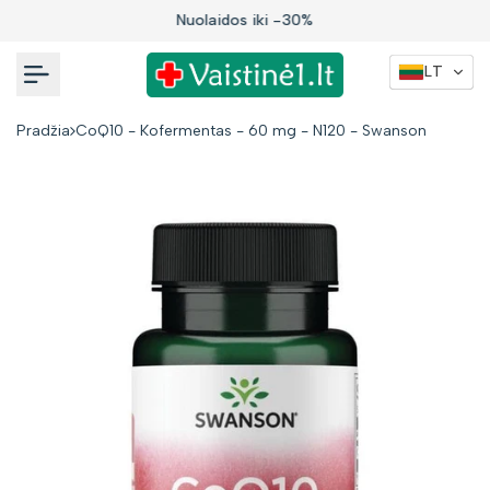
Į
Nemokamas siuntimas nuo €39!
turinį
LT
Pradžia
CoQ10 - Kofermentas - 60 mg - N120 - Swanson