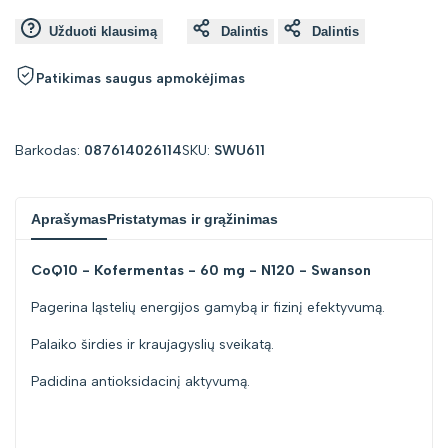
Užduoti klausimą
Dalintis
Dalintis
value
value
Patikimas saugus apmokėjimas
"product"
"product"
for
for
Barkodas:
087614026114
SKU:
SWU611
"Sumažinti
"Padidinti
Aprašymas
Pristatymas ir grąžinimas
kiekį
kiekį
CoQ10 - Kofermentas - 60 mg - N120 - Swanson
prekei
prekei
Pagerina ląstelių energijos gamybą ir fizinį efektyvumą.
{{
{{
Palaiko širdies ir kraujagyslių sveikatą.
product
product
Padidina antioksidacinį aktyvumą.
}}"
}}"