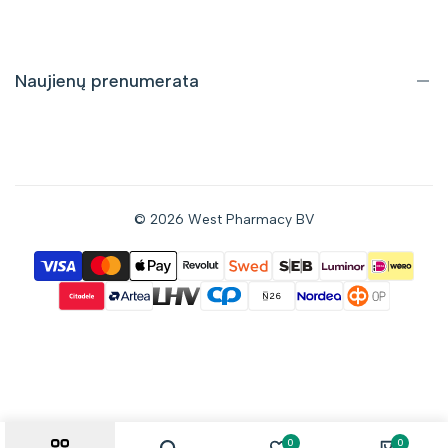
Pristatymas ir grąžinimas
Pirkimo taisyklės
Privatumo politika
Naujienų prenumerata
Gaukite informaciją apie nuolaidas bei naujus pasiūlymus tiesiai
į savo el. pašto dėžutę.
© 2026
West Pharmacy BV
Prenumeruoti
Sutinku gauti naujienas el. paštu
0
0