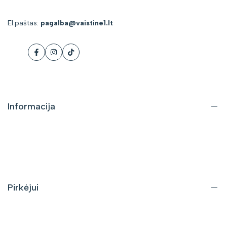
El.paštas:
pagalba@vaistine1.lt
Facebook
Instagram
Tiktok
Informacija
Apie mus
Kontaktai
DUK
Pirkėjui