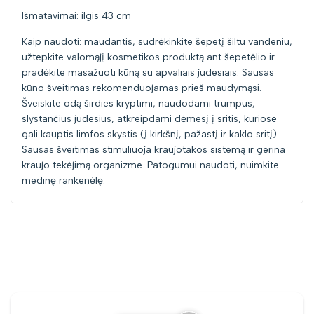
Išmatavimai:
ilgis 43 cm
Kaip naudoti: maudantis, sudrėkinkite šepetį šiltu vandeniu,
užtepkite valomąjį kosmetikos produktą ant šepetėlio ir
pradėkite masažuoti kūną su apvaliais judesiais. Sausas
kūno šveitimas rekomenduojamas prieš maudymąsi.
Šveiskite odą širdies kryptimi, naudodami trumpus,
slystančius judesius, atkreipdami dėmesį į sritis, kuriose
gali kauptis limfos skystis (į kirkšnį, pažastį ir kaklo sritį).
Sausas šveitimas stimuliuoja kraujotakos sistemą ir gerina
kraujo tekėjimą organizme. Patogumui naudoti, nuimkite
medinę rankenėlę.