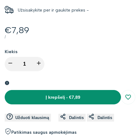
Užsisakykite per
ir gaukite prekes
-
Kaina
€7,89
su
VIENETO
PER
/
KAINA
nuolaida
Kiekis
I18n
I18n
Error:
Error:
Missing
Missing
Į krepšelį
-
€7,89
Įsimin
interpolation
interpolation
Užduoti klausimą
Dalintis
Dalintis
value
value
Patikimas saugus apmokėjimas
"product"
"product"