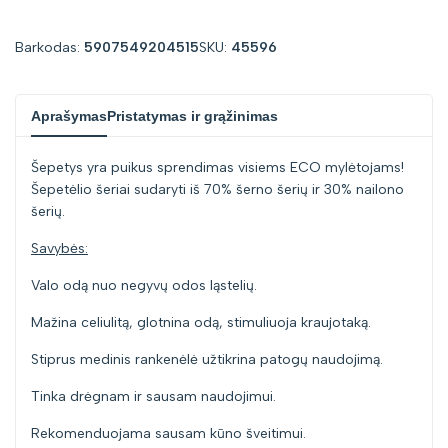
for
for
Barkodas:
5907549204515
SKU:
45596
"Sumažinti
"Padidinti
Aprašymas
Pristatymas ir grąžinimas
kiekį
kiekį
Šepetys yra puikus sprendimas visiems ECO mylėtojams!
prekei
prekei
Šepetėlio šeriai sudaryti iš 70% šerno šerių ir 30% nailono
šerių.
{{
{{
Savybės:
product
product
Valo odą nuo negyvų odos ląstelių.
}}"
}}"
Mažina celiulitą, glotnina odą, stimuliuoja kraujotaką.
Stiprus medinis rankenėlė užtikrina patogų naudojimą.
Tinka drėgnam ir sausam naudojimui.
Rekomenduojama sausam kūno šveitimui.