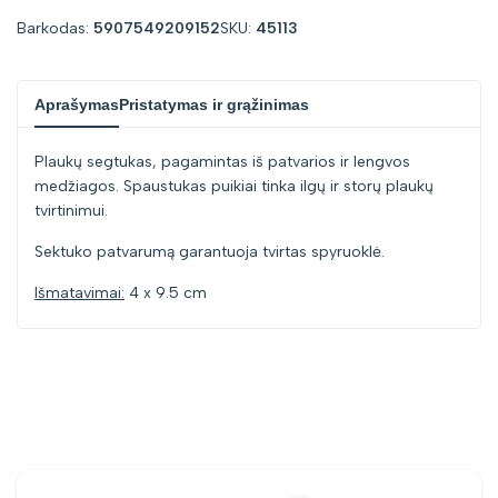
for
for
Barkodas:
5907549209152
SKU:
45113
"Sumažinti
"Padidinti
Aprašymas
Pristatymas ir grąžinimas
kiekį
kiekį
Plaukų segtukas, pagamintas iš patvarios ir lengvos
prekei
prekei
medžiagos. Spaustukas puikiai tinka ilgų ir storų plaukų
tvirtinimui.
{{
{{
Sektuko patvarumą garantuoja tvirtas spyruoklė.
product
product
Išmatavimai:
4 x 9.5 cm
}}"
}}"