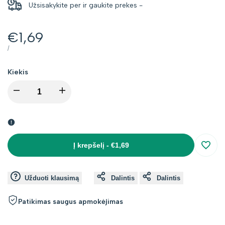
Užsisakykite per
ir gaukite prekes
-
Kaina
€1,69
su
VIENETO
PER
/
KAINA
nuolaida
Kiekis
I18n
I18n
Error:
Error:
Missing
Missing
Į krepšelį
-
€1,69
Įsimin
interpolation
interpolation
Užduoti klausimą
Dalintis
Dalintis
value
value
Patikimas saugus apmokėjimas
"product"
"product"