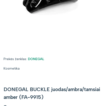
Prekės
Prekės ženklas:
DONEGAL
ženklas:
Kosmetika
DONEGAL BUCKLE juodas/ambra/tamsiai
amber (FA-9915)