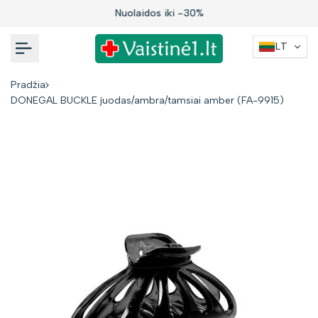
Į
Nuolaidos iki -30%
turinį
LT
Pradžia
DONEGAL BUCKLE juodas/ambra/tamsiai amber (FA-9915)