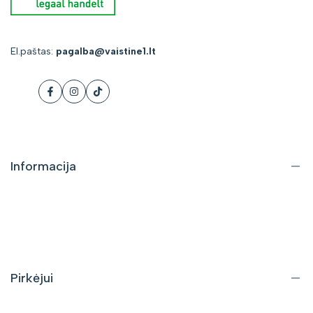
El.paštas:
pagalba@vaistine1.lt
Facebook
Instagram
Tiktok
Informacija
Apie mus
Kontaktai
DUK
Pirkėjui