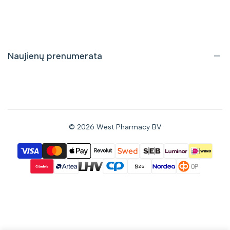
Pristatymas ir grąžinimas
Pirkimo taisyklės
Privatumo politika
Naujienų prenumerata
Gaukite informaciją apie nuolaidas bei naujus pasiūlymus tiesiai
į savo el. pašto dėžutę.
© 2026
West Pharmacy BV
Prenumeruoti
Sutinku gauti naujienas el. paštu