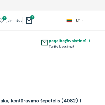
Nuolaidos iki -30%
0
0
Įsimintos
LT
pagalba@vaistine1.lt
Turite klausimų?
ų kontūravimo šepetėlis (4082) 1