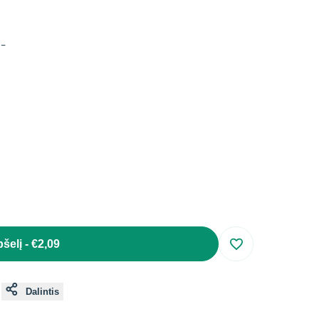
s
-
pšelį
-
€2,09
Įsiminti
Dalintis