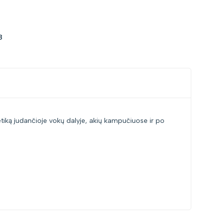
8
metiką judančioje vokų dalyje, akių kampučiuose ir po