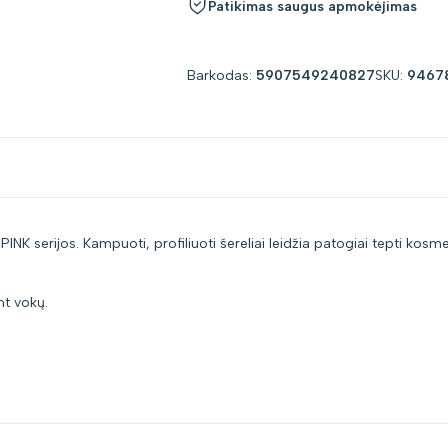
Patikimas saugus apmokėjimas
"product"
"product"
for
for
Barkodas:
5907549240827
SKU:
9467
"Sumažinti
"Padidinti
kiekį
kiekį
prekei
prekei
INK serijos. Kampuoti, profiliuoti šereliai leidžia patogiai tepti kos
{{
{{
product
product
ant vokų.
}}"
}}"