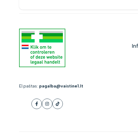
In
El.paštas:
pagalba@vaistine1.lt
Facebook
Instagram
Tiktok