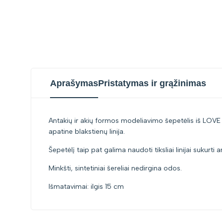
Aprašymas
Pristatymas ir grąžinimas
Antakių ir akių formos modeliavimo šepetėlis iš LOVE P
apatine blakstienų linija.
Šepetėlį taip pat galima naudoti tiksliai linijai sukurti 
Minkšti, sintetiniai šereliai nedirgina odos.
Išmatavimai: ilgis 15 cm