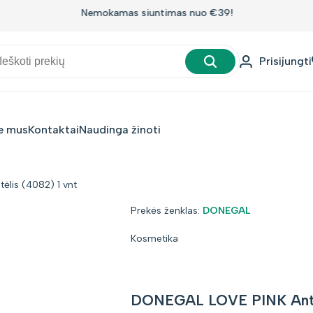
Nemokamas siuntimas nuo €39!
Prisijungti
e mus
Kontaktai
Naudinga žinoti
lis (4082) 1 vnt
Prekės
Prekės ženklas:
DONEGAL
ženklas:
Kosmetika
DONEGAL LOVE PINK Antaki