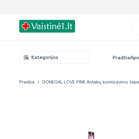
Į
turinį
Kategorijos
Pradžia
Api
Pradžia
DONEGAL LOVE PINK Antakių kontūravimo šepetė