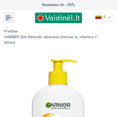
Į
Nuolaidos iki -30%
turinį
LT
Pradžia
GARNIER Skin Naturals valomasis kremas su vitaminu C
250ml