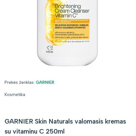
Prekės
Prekės ženklas:
GARNIER
ženklas:
Kosmetika
GARNIER Skin Naturals valomasis kremas
su vitaminu C 250ml