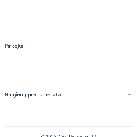
Apie mus
Kontaktai
DUK
Pirkėjui
Pristatymas ir grąžinimas
Pirkimo taisyklės
Privatumo politika
Naujienų prenumerata
Gaukite informaciją apie nuolaidas bei naujus pasiūlymus tiesiai
į savo el. pašto dėžutę.
© 2026
West Pharmacy BV