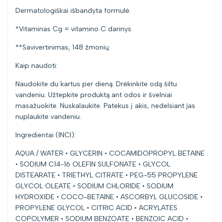
Dermatologiškai išbandyta formulė.
*Vitaminas Cg = vitamino C darinys.
**Savivertinimas, 148 žmonių.
Kaip naudoti:
Naudokite du kartus per dieną. Drėkinkite odą šiltu
vandeniu. Užtepkite produktą ant odos ir švelniai
masažuokite. Nuskalaukite. Patekus į akis, nedelsiant jas
nuplaukite vandeniu.
Ingredientai (INCI):
AQUA / WATER • GLYCERIN • COCAMIDOPROPYL BETAINE
• SODIUM C14-16 OLEFIN SULFONATE • GLYCOL
DISTEARATE • TRIETHYL CITRATE • PEG-55 PROPYLENE
GLYCOL OLEATE • SODIUM CHLORIDE • SODIUM
HYDROXIDE • COCO-BETAINE • ASCORBYL GLUCOSIDE •
PROPYLENE GLYCOL • CITRIC ACID • ACRYLATES
COPOLYMER • SODIUM BENZOATE • BENZOIC ACID •