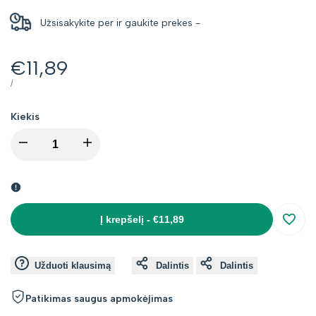
Užsisakykite per
ir gaukite prekes
-
Kaina
€11,89
su
VIENETO
PER
/
KAINA
nuolaida
Kiekis
I18n
I18n
Error:
Error:
Missing
Missing
Į krepšelį
-
€11,89
Įsimin
interpolation
interpolation
Užduoti klausimą
Dalintis
Dalintis
value
value
Patikimas saugus apmokėjimas
"product"
"product"