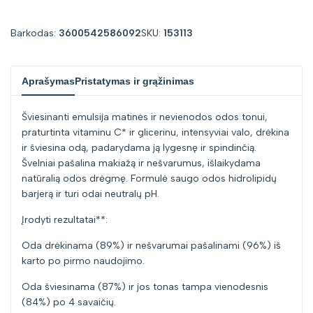
for
for
Barkodas:
3600542586092
SKU:
153113
"Sumažinti
"Padidinti
Aprašymas
Pristatymas ir grąžinimas
kiekį
kiekį
Šviesinanti emulsija matinės ir nevienodos odos tonui,
prekei
prekei
praturtinta vitaminu C* ir glicerinu, intensyviai valo, drėkina
ir šviesina odą, padarydama ją lygesnę ir spindinčią.
{{
{{
Švelniai pašalina makiažą ir nešvarumus, išlaikydama
natūralią odos drėgmę. Formulė saugo odos hidrolipidų
product
product
barjerą ir turi odai neutralų pH.
}}"
}}"
Įrodyti rezultatai**:
Oda drėkinama (89%) ir nešvarumai pašalinami (96%) iš
karto po pirmo naudojimo.
Oda šviesinama (87%) ir jos tonas tampa vienodesnis
(84%) po 4 savaičių.