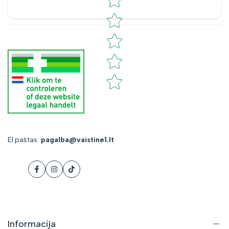
El.paštas:
pagalba@vaistine1.lt
Facebook
Instagram
Tiktok
Informacija