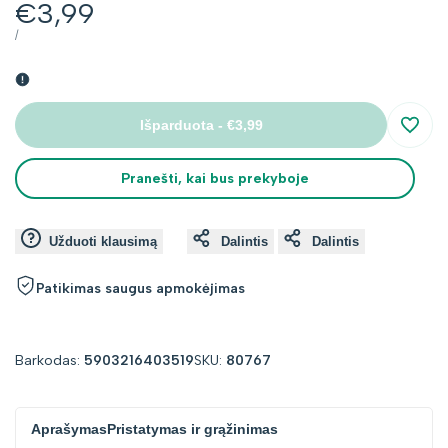
Kaina
€3,99
su
VIENETO
PER
/
KAINA
nuolaida
Išparduota
-
€3,99
Įsimin
Pranešti, kai bus prekyboje
Užduoti klausimą
Dalintis
Dalintis
Patikimas saugus apmokėjimas
Barkodas:
5903216403519
SKU:
80767
Aprašymas
Pristatymas ir grąžinimas