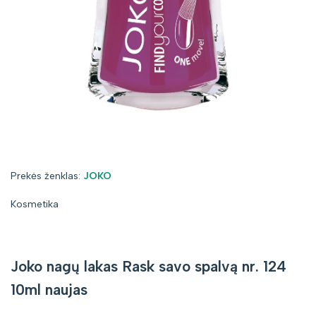
Prekės
Prekės ženklas:
JOKO
ženklas:
Kosmetika
Joko nagų lakas Rask savo spalvą nr. 124
10ml naujas