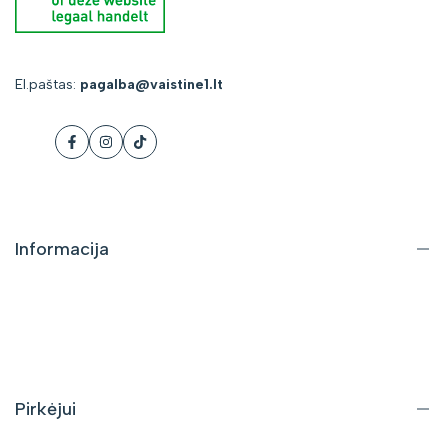
El.paštas:
pagalba@vaistine1.lt
Facebook
Instagram
Tiktok
Informacija
Apie mus
Kontaktai
DUK
Pirkėjui