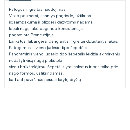
Patogus ir greitas naudojimas.
Vinilo polimerai, esantys pagrinde, užtikrina
ilgaamžiškumą ir blizgesį dažytoms nagams.
Ideali nagų lako pagrindo konsistencija
pagaminta Prancūzijoje.
Lankstus, labai gerai dengiantis ir greitai džiūstantis lakas.
Patogumas – vieno judesio tipo šepetėlis
Panoraminis vieno judesio tipo šepetėlis leidžia akimirksniu
nudažyti visą nagų plokštelę
vienu brūkštelėjimu. Šepetėlis yra lankstus ir prisitaiko prie
nago formos, užtikrindamas,
kad ant paviršiaus nesusidarytų dryžių.