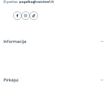
El.paštas:
pagalba@vaistine1.lt
Facebook
Instagram
Tiktok
Informacija
Apie mus
Kontaktai
DUK
Pirkėjui
Pristatymas ir grąžinimas
Pirkimo taisyklės