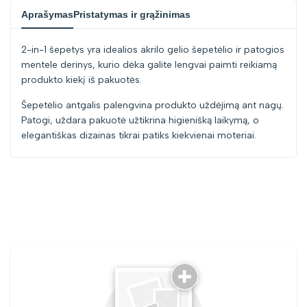
Aprašymas
Pristatymas ir grąžinimas
2-in-1 šepetys yra idealios akrilo gelio šepetėlio ir patogios
mentele derinys, kurio dėka galite lengvai paimti reikiamą
produkto kiekį iš pakuotės.
Šepetėlio antgalis palengvina produkto uždėjimą ant nagų.
Patogi, uždara pakuotė užtikrina higienišką laikymą, o
elegantiškas dizainas tikrai patiks kiekvienai moteriai.