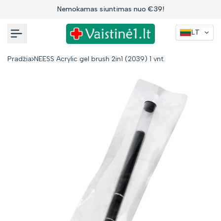
Į
Nemokamas siuntimas nuo €39!
turinį
LT
Pradžia
NEESS Acrylic gel brush 2in1 (2039) 1 vnt.