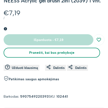
NEESS Acrylic gel brush 2in1 (2039) 1 vnt.
Kaina
€7,19
su
VIENETO
PER
/
KAINA
nuolaida
Išparduota
-
€7,19
Įsimin
Pranešti, kai bus prekyboje
Užduoti klausimą
Dalintis
Dalintis
Patikimas saugus apmokėjimas
Barkodas:
5907549220393
SKU:
102441