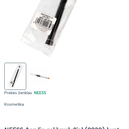
Prekės
Prekės ženklas:
NEESS
ženklas:
Kosmetika