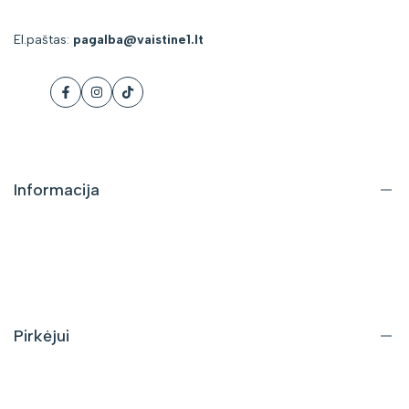
El.paštas:
pagalba@vaistine1.lt
Facebook
Instagram
Tiktok
Informacija
Apie mus
Kontaktai
DUK
Pirkėjui