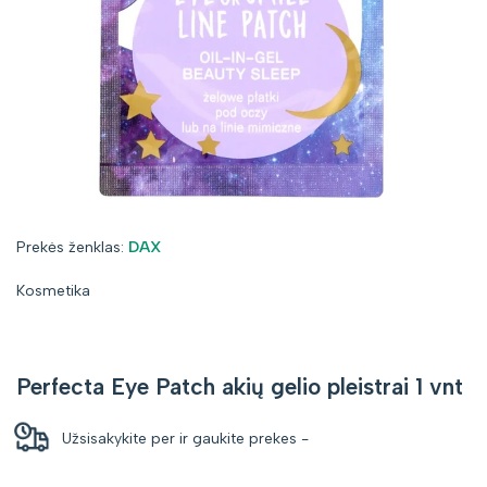
Prekės
Prekės ženklas:
DAX
ženklas:
Kosmetika
Perfecta Eye Patch akių gelio pleistrai 1 vnt
Užsisakykite per
ir gaukite prekes
-