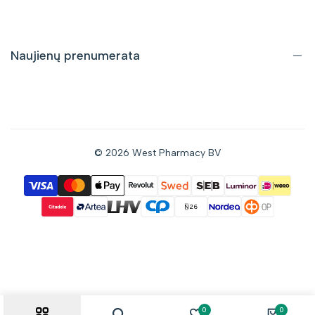
Pristatymas ir grąžinimas
Pirkimo taisyklės
Privatumo politika
Naujienų prenumerata
Gaukite informaciją apie nuolaidas bei naujus pasiūlymus tiesiai
į savo el. pašto dėžutę.
© 2026
West Pharmacy BV
Prenumeruoti
Sutinku gauti naujienas el. paštu
0
0