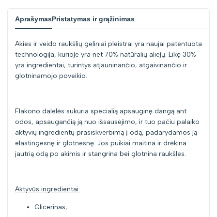
"Sumažinti
"Padidinti
Aprašymas
Pristatymas ir grąžinimas
kiekį
kiekį
Akies ir veido raukšlių geliniai pleistrai yra naujai patentuota
prekei
prekei
technologija, kurioje yra net 70% natūralių aliejų. Likę 30%
yra ingredientai, turintys atjauninančio, atgaivinančio ir
{{
{{
glotninamojo poveikio.
product
product
Flakono dalelės sukuria specialią apsauginę dangą ant
}}"
}}"
odos, apsaugančią ją nuo išsausėjimo, ir tuo pačiu palaiko
aktyvių ingredientų prasiskverbimą į odą, padarydamos ją
elastingesnę ir glotnesnę. Jos puikiai maitina ir drėkina
jautrią odą po akimis ir stangrina bei glotnina raukšles.
Aktyvūs ingredientai:
Glicerinas,