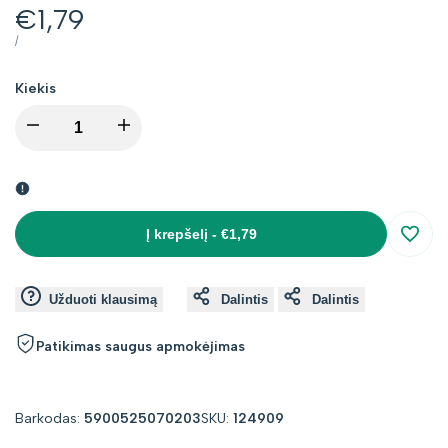
Kaina
€1,79
su
VIENETO
PER
/
KAINA
nuolaida
Kiekis
I18n
I18n
Error:
Error:
Missing
Missing
Į krepšelį
-
€1,79
Įsimin
interpolation
interpolation
Užduoti klausimą
Dalintis
Dalintis
value
value
Patikimas saugus apmokėjimas
"product"
"product"
for
for
Barkodas:
5900525070203
SKU:
124909