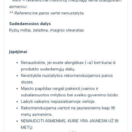
* RMV – referencinė maistinių medžiagų vertė suaugusiam
asmeniui.
** Referencinė paros vertė nenustatyta.
Sudedamosios dalys
Ryžių miltai, želatina, magnio stearatas
Įspėjimai
Nenaudokite, jei esate alergiškas (-a) bet kuriai iš
produkto sudedamųjų dalių.
Neviršykite nustatytos rekomenduojamos paros
dozės.
Maisto papildas negali pakeisti įvairios ir
subalansuotos mitybos bei sveiko gyvenimo būdo.
Laikyti vaikams nepasiekiamoje vietoje.
Rekomenduojama vartoti ne jaunesniems kaip 18
metų asmenims.
NENAUDOTI ASMENIMS, KURIE YRA JAUNESNI UŽ 18
METŲ.