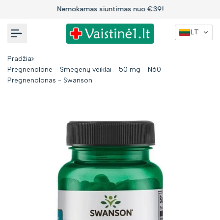
Į
Nemokamas siuntimas nuo €39!
turinį
LT
Pradžia
Pregnenolone - Smegenų veiklai - 50 mg - N60 -
Pregnenolonas - Swanson