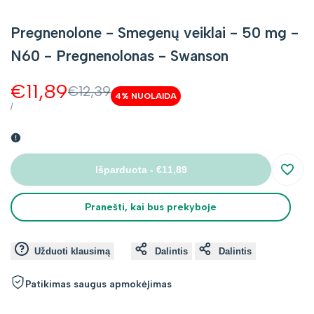
Pregnenolone - Smegenų veiklai - 50 mg -
N60 - Pregnenolonas - Swanson
Kaina
€11,89
Kaina
€12,39
4
% NUOLAIDA
be
su
VIENETO
PER
/
KAINA
nuolaidos
nuolaida
Išparduota
-
€11,89
Įsimin
Pranešti, kai bus prekyboje
Užduoti klausimą
Dalintis
Dalintis
Patikimas saugus apmokėjimas