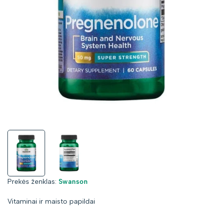
Prekės
Prekės ženklas:
Swanson
ženklas:
Vitaminai ir maisto papildai