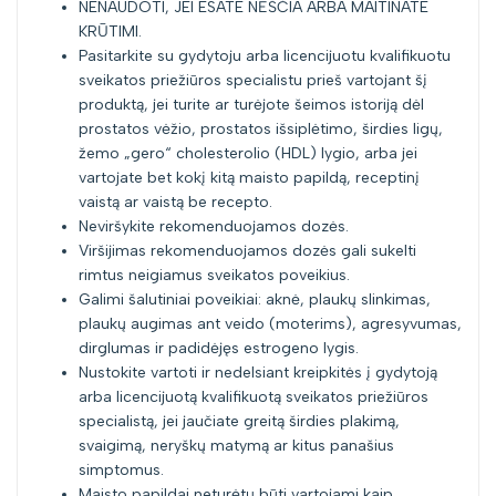
NENAUDOTI, JEI ESATE NĖŠČIA ARBA MAITINATE
KRŪTIMI.
Pasitarkite su gydytoju arba licencijuotu kvalifikuotu
sveikatos priežiūros specialistu prieš vartojant šį
produktą, jei turite ar turėjote šeimos istoriją dėl
prostatos vėžio, prostatos išsiplėtimo, širdies ligų,
žemo „gero“ cholesterolio (HDL) lygio, arba jei
vartojate bet kokį kitą maisto papildą, receptinį
vaistą ar vaistą be recepto.
Neviršykite rekomenduojamos dozės.
Viršijimas rekomenduojamos dozės gali sukelti
rimtus neigiamus sveikatos poveikius.
Galimi šalutiniai poveikiai: aknė, plaukų slinkimas,
plaukų augimas ant veido (moterims), agresyvumas,
dirglumas ir padidėjęs estrogeno lygis.
Nustokite vartoti ir nedelsiant kreipkitės į gydytoją
arba licencijuotą kvalifikuotą sveikatos priežiūros
specialistą, jei jaučiate greitą širdies plakimą,
svaigimą, neryškų matymą ar kitus panašius
simptomus.
Maisto papildai neturėtų būti vartojami kaip