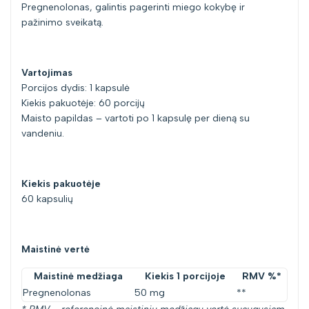
Pregnenolonas, galintis pagerinti miego kokybę ir
pažinimo sveikatą.
Vartojimas
Porcijos dydis: 1 kapsulė
Kiekis pakuotėje: 60 porcijų
Maisto papildas – vartoti po 1 kapsulę per dieną su
vandeniu.
Kiekis pakuotėje
60 kapsulių
Maistinė vertė
Maistinė medžiaga
Kiekis 1 porcijoje
RMV %*
Pregnenolonas
50 mg
**