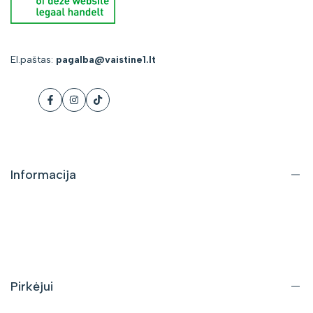
El.paštas:
pagalba@vaistine1.lt
Facebook
Instagram
Tiktok
Informacija
Apie mus
Kontaktai
DUK
Pirkėjui