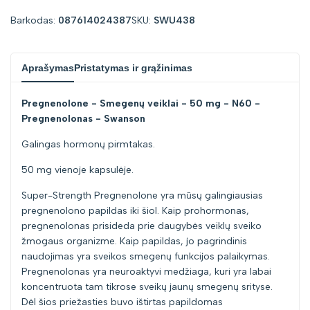
Barkodas:
087614024387
SKU:
SWU438
Aprašymas
Pristatymas ir grąžinimas
Pregnenolone - Smegenų veiklai - 50 mg - N60 -
Pregnenolonas - Swanson
Galingas hormonų pirmtakas.
50 mg vienoje kapsulėje.
Super-Strength Pregnenolone yra mūsų galingiausias
pregnenolono papildas iki šiol. Kaip prohormonas,
pregnenolonas prisideda prie daugybės veiklų sveiko
žmogaus organizme. Kaip papildas, jo pagrindinis
naudojimas yra sveikos smegenų funkcijos palaikymas.
Pregnenolonas yra neuroaktyvi medžiaga, kuri yra labai
koncentruota tam tikrose sveikų jaunų smegenų srityse.
Dėl šios priežasties buvo ištirtas papildomas