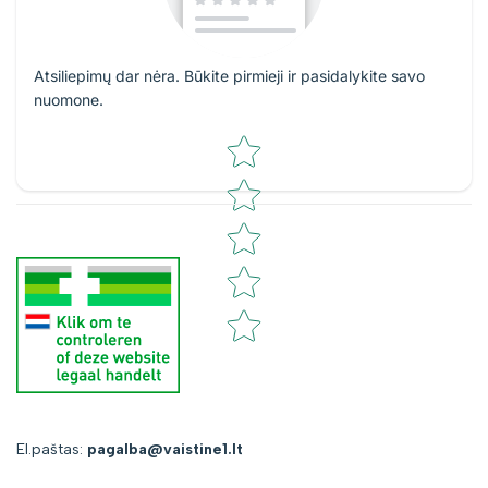
Atsiliepimų dar nėra. Būkite pirmieji ir pasidalykite savo
nuomone.
Star rating
El.paštas:
pagalba@vaistine1.lt