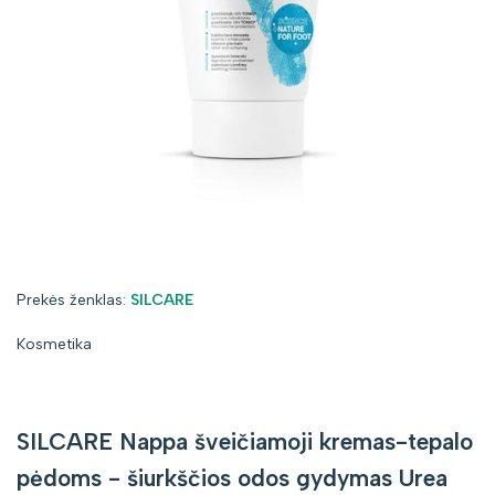
Prekės
Prekės ženklas:
SILCARE
ženklas:
Kosmetika
SILCARE Nappa šveičiamoji kremas-tepalo
pėdoms - šiurkščios odos gydymas Urea