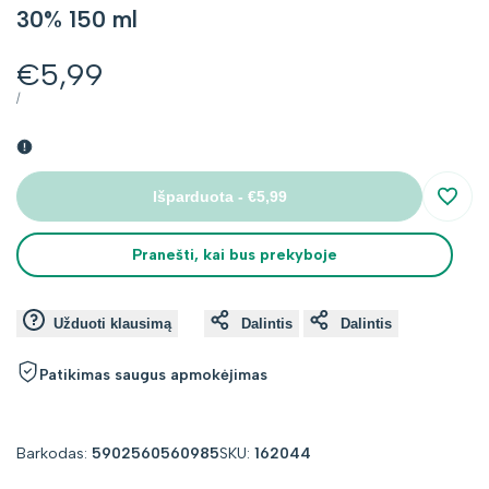
30% 150 ml
Kaina
€5,99
su
VIENETO
PER
/
KAINA
nuolaida
Išparduota
-
€5,99
Įsimin
Pranešti, kai bus prekyboje
Užduoti klausimą
Dalintis
Dalintis
Patikimas saugus apmokėjimas
Barkodas:
5902560560985
SKU:
162044