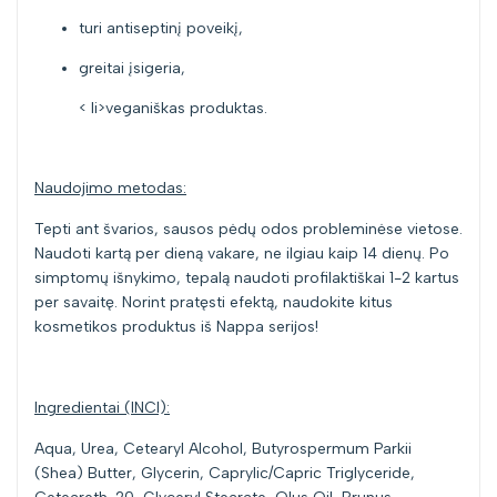
turi antiseptinį poveikį,
greitai įsigeria,
< li>veganiškas produktas.
Naudojimo metodas:
Tepti ant švarios, sausos pėdų odos probleminėse vietose.
Naudoti kartą per dieną vakare, ne ilgiau kaip 14 dienų. Po
simptomų išnykimo, tepalą naudoti profilaktiškai 1-2 kartus
per savaitę. Norint pratęsti efektą, naudokite kitus
kosmetikos produktus iš Nappa serijos!
Ingredientai (INCI):
Aqua, Urea, Cetearyl Alcohol, Butyrospermum Parkii
(Shea) Butter, Glycerin, Caprylic/Capric Triglyceride,