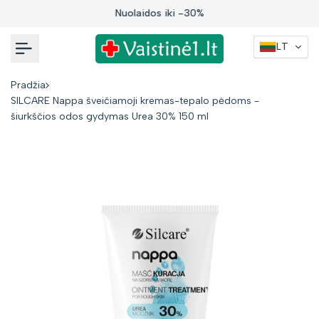
Į
Nuolaidos iki -30%
turinį
LT
Pradžia
SILCARE Nappa šveičiamoji kremas-tepalo pėdoms -
šiurkščios odos gydymas Urea 30% 150 ml