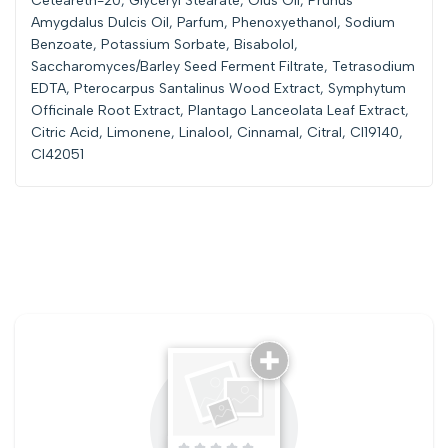
Ceteareth-20, Glyceryl Stearate, Olus Oil, Prunus
Amygdalus Dulcis Oil, Parfum, Phenoxyethanol, Sodium
Benzoate, Potassium Sorbate, Bisabolol,
Saccharomyces/Barley Seed Ferment Filtrate, Tetrasodium
EDTA, Pterocarpus Santalinus Wood Extract, Symphytum
Officinale Root Extract, Plantago Lanceolata Leaf Extract,
Citric Acid, Limonene, Linalool, Cinnamal, Citral, CI19140,
CI42051