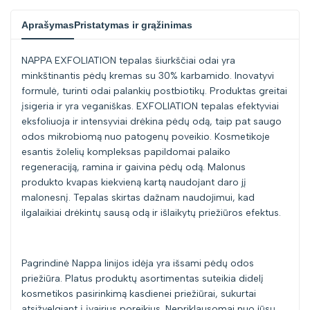
Aprašymas
Pristatymas ir grąžinimas
NAPPA EXFOLIATION tepalas šiurkščiai odai yra
minkštinantis pėdų kremas su 30% karbamido. Inovatyvi
formulė, turinti odai palankių postbiotikų. Produktas greitai
įsigeria ir yra veganiškas. EXFOLIATION tepalas efektyviai
eksfoliuoja ir intensyviai drėkina pėdų odą, taip pat saugo
odos mikrobiomą nuo patogenų poveikio. Kosmetikoje
esantis žolelių kompleksas papildomai palaiko
regeneraciją, ramina ir gaivina pėdų odą. Malonus
produkto kvapas kiekvieną kartą naudojant daro jį
malonesnį. Tepalas skirtas dažnam naudojimui, kad
ilgalaikiai drėkintų sausą odą ir išlaikytų priežiūros efektus.
Pagrindinė Nappa linijos idėja yra išsami pėdų odos
priežiūra. Platus produktų asortimentas suteikia didelį
kosmetikos pasirinkimą kasdienei priežiūrai, sukurtai
atsižvelgiant į įvairius poreikius. Nepriklausomai nuo jūsų