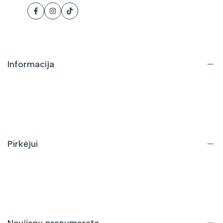
Facebook
Instagram
Tiktok
Informacija
Apie mus
Kontaktai
DUK
Pirkėjui
Pristatymas ir grąžinimas
Pirkimo taisyklės
Privatumo politika