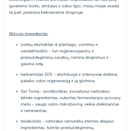
gyvenimo būdo, amžiaus ir odos tipo, mūsų misija visada
ta pati: priežiūra kiekviename žingsnyje.
Aktyvūs ingredientai:
žolelių ekstraktas iš plantago, comfrey ir
sandalmedžio - turi regeneruojančių ir
priešuždegiminių savybių, ramina dirginimus ir
gaivina odą,
karbamidas 30% - eksfoliuoja ir intensyviai drėkina,
palaiko odos regeneraciją ir ją glotnina,
Gin Toniq - postbiotikas, inovatyvus natūralios
kilmės ingredientas, sukurtas fermentacijos procesų
metu - saugo odos mikrobiomą, veikia drėkinančiai
ir raminančiai,
bisabololis - natūralus ramunėlių eterinio aliejaus
ingredientas, turintis priešuždegiminių,