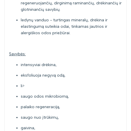
regeneruojančių, dirginimą raminančių, drėkinančių ir
glotninančių savybių.
ledynų vanduo - turtingas mineralų, drėkina ir
elastingumą suteikia odai, tinkamas jautrios ir
alergiškos odos priežiūrai.
Savybės:
intensyviai drėkina,
eksfoliuoja negyvą odą,
li>
saugo odos mikrobiomą,
palaiko regeneraciją,
saugo nuo įtrūkimų,
gaivina,