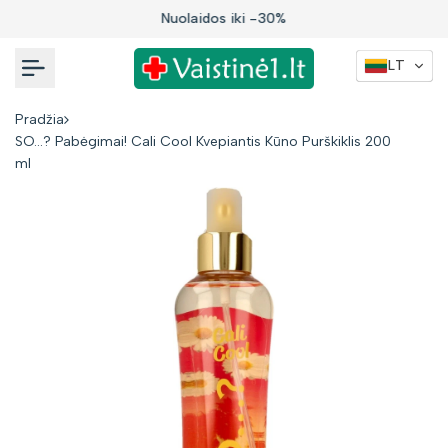
Į
Nuolaidos iki -30%
turinį
LT
Pradžia
SO...? Pabėgimai! Cali Cool Kvepiantis Kūno Purškiklis 200
ml