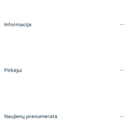
Informacija
Apie mus
Kontaktai
DUK
Pirkėjui
Pristatymas ir grąžinimas
Pirkimo taisyklės
Privatumo politika
Naujienų prenumerata