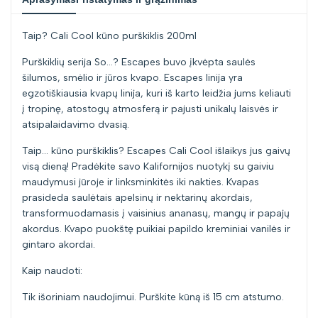
kiekį
kiekį
Taip? Cali Cool kūno purškiklis 200ml
prekei
prekei
Purškiklių serija So…? Escapes buvo įkvėpta saulės
{{
{{
šilumos, smėlio ir jūros kvapo. Escapes linija yra
egzotiškiausia kvapų linija, kuri iš karto leidžia jums keliauti
product
product
į tropinę, atostogų atmosferą ir pajusti unikalų laisvės ir
atsipalaidavimo dvasią.
}}"
}}"
Taip… kūno purškiklis? Escapes Cali Cool išlaikys jus gaivų
visą dieną! Pradėkite savo Kalifornijos nuotykį su gaiviu
maudymusi jūroje ir linksminkitės iki nakties. Kvapas
prasideda saulėtais apelsinų ir nektarinų akordais,
transformuodamasis į vaisinius ananasų, mangų ir papajų
akordus. Kvapo puokštę puikiai papildo kreminiai vanilės ir
gintaro akordai.
Kaip naudoti:
Tik išoriniam naudojimui. Purškite kūną iš 15 cm atstumo.