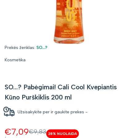
Prekės
Prekės ženklas:
SO...?
ženklas:
Kosmetika
SO...? Pabėgimai! Cali Cool Kvepiantis
Kūno Purškiklis 200 ml
Užsisakykite per
ir gaukite prekes
-
Kaina
€7,09
Kaina
€9,83
28
% NUOLAIDA
be