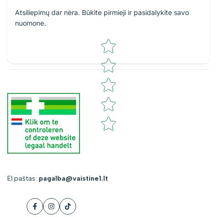
Atsiliepimų dar nėra. Būkite pirmieji ir pasidalykite savo
nuomone.
Star rating
El.paštas:
pagalba@vaistine1.lt
Facebook
Instagram
Tiktok