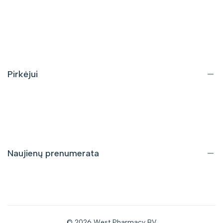
Apie mus
Kontaktai
DUK
Pirkėjui
Pristatymas ir grąžinimas
Pirkimo taisyklės
Privatumo politika
Naujienų prenumerata
Gaukite informaciją apie nuolaidas bei naujus pasiūlymus tiesiai
į savo el. pašto dėžutę.
© 2026
West Pharmacy BV