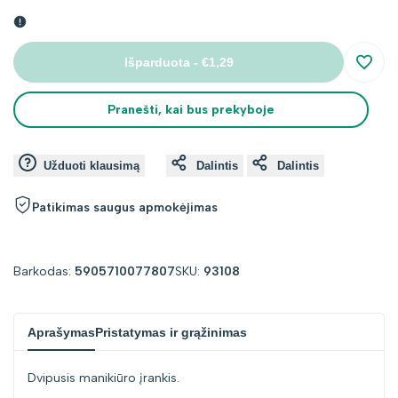
nuolaida
Išparduota
-
€1,29
Įsimin
Pranešti, kai bus prekyboje
Užduoti klausimą
Dalintis
Dalintis
Patikimas saugus apmokėjimas
Barkodas:
5905710077807
SKU:
93108
Aprašymas
Pristatymas ir grąžinimas
Dvipusis manikiūro įrankis.