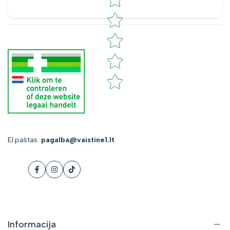
El.paštas:
pagalba@vaistine1.lt
Facebook
Instagram
Tiktok
Informacija