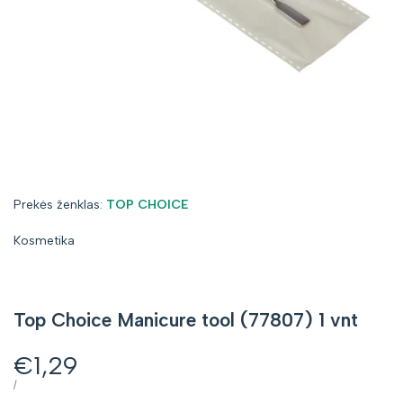
Prekės
Prekės ženklas:
TOP CHOICE
ženklas:
Kosmetika
Top Choice Manicure tool (77807) 1 vnt
Kaina
€1,29
su
VIENETO
PER
/
KAINA