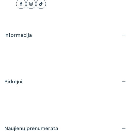
Facebook
Instagram
Tiktok
Informacija
Apie mus
Kontaktai
DUK
Pirkėjui
Pristatymas ir grąžinimas
Pirkimo taisyklės
Privatumo politika
Naujienų prenumerata