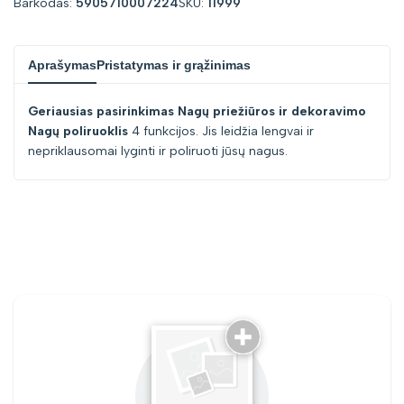
Barkodas:
5905710007224
SKU:
11999
"Sumažinti
"Padidinti
Aprašymas
Pristatymas ir grąžinimas
kiekį
kiekį
Geriausias pasirinkimas Nagų priežiūros ir dekoravimo
prekei
prekei
Nagų poliruoklis
4 funkcijos. Jis leidžia lengvai ir
nepriklausomai lyginti ir poliruoti jūsų nagus.
{{
{{
product
product
}}"
}}"