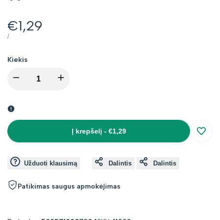
Kaina
€1,29
su
VIENETO
PER
/
KAINA
nuolaida
Kiekis
I18n
I18n
Error:
Error:
Missing
Missing
Į krepšelį
-
€1,29
Įsimin
interpolation
interpolation
Užduoti klausimą
Dalintis
Dalintis
value
value
Patikimas saugus apmokėjimas
"product"
"product"
for
for