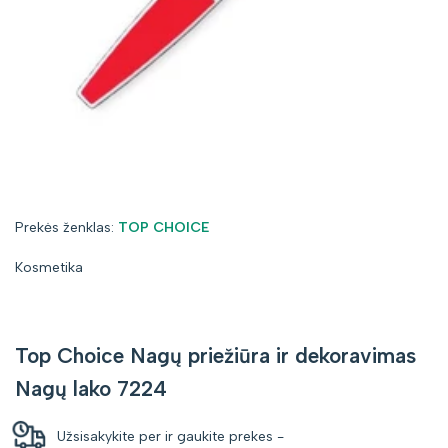
Prekės
Prekės ženklas:
TOP CHOICE
ženklas:
Kosmetika
Top Choice Nagų priežiūra ir dekoravimas
Nagų lako 7224
Užsisakykite per
ir gaukite prekes
-