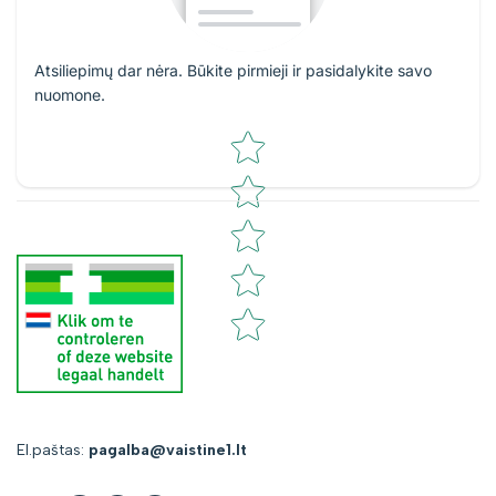
Atsiliepimų dar nėra. Būkite pirmieji ir pasidalykite savo
nuomone.
Star rating
El.paštas:
pagalba@vaistine1.lt