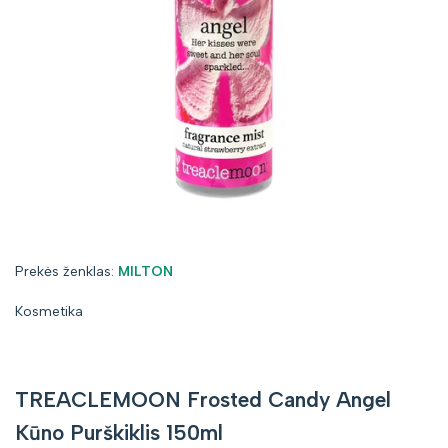
Prekės
Prekės ženklas:
MILTON
ženklas:
Kosmetika
TREACLEMOON Frosted Candy Angel
Kūno Purškiklis 150ml