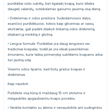
purškikliai siūlo subtilų, bet ilgalaikį kvapą, kuris išlieka
daugelį valandų, suteikdamas gaivumo jausmą visą dieną.
• Drėkinimas ir odos priežiūra: Sudedamosios dalys,
esančios purškikliuose, tokios kaip glicerinas ar vaisių
ekstraktai, gali padėti išlaikyti tinkamą odos drėkinimą,
išlaikant ją minkštą ir glotnią.
• Lengva formulė: Purškikliai yra daug lengvesni nei
tradiciniai kvepalai, todėl jie yra ideali pasirinkimas
žmonėms, kurie teikia pirmenybę subtiliems kvapams arba
turi jautrią odą.
Visiems odos tipams, kad būtų gražus kvapas ir
drėkinimas
Kaip naudoti:
Purkškite visą kūną iš maždaug 15 cm atstumo ir
mėgaukitės apgaubiančiu kvapo poveikiu.
• Venkite kontakto su akimis ir nenaudokite ant sudirgintos