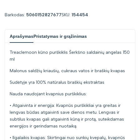
for
for
Barkodas:
5060152827677
SKU:
154454
"Sumažinti
"Padidinti
Aprašymas
Pristatymas ir grąžinimas
kiekį
kiekį
Treaclemoon kūno purškiklis Šerkšno saldainių angelas 150
prekei
prekei
ml
{{
{{
Malonus saldžių kriaušių, cukraus vatos ir braškių kvapas
product
product
Sudėtyje yra 100% natūralus braškių ekstraktas
Nauda naudojant kvapnius purškiklius:
}}"
}}"
• Atgaivinta ir energija: Kvapnūs purškikliai yra greitas ir
lengvas būdas atgaivinti save dienos metu. Lengvas ir
subtilus kvapas gali atgaivinti kūną ir protą, suteikdamas
energijos ir gerindamas nuotaiką.
• Ilgalaikis kvapas: Skirtingai nuo sunkių kvepalų, kvapnūs