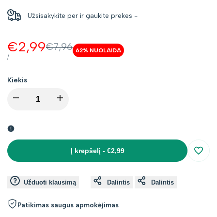
Užsisakykite per
ir gaukite prekes
-
Kaina
€2,99
Kaina
€7,96
62
% NUOLAIDA
be
su
VIENETO
PER
/
KAINA
nuolaidos
nuolaida
Kiekis
I18n
I18n
Error:
Error:
Missing
Missing
Į krepšelį
-
€2,99
Įsimin
interpolation
interpolation
Užduoti klausimą
Dalintis
Dalintis
value
value
Patikimas saugus apmokėjimas
"product"
"product"