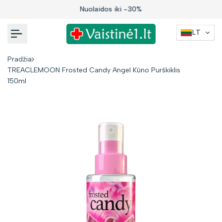
Į
Nuolaidos iki -30%
turinį
LT
Pradžia
TREACLEMOON Frosted Candy Angel Kūno Purškiklis
150ml