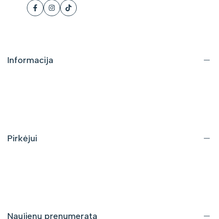
Facebook
Instagram
Tiktok
Informacija
Apie mus
Kontaktai
DUK
Pirkėjui
Pristatymas ir grąžinimas
Pirkimo taisyklės
Privatumo politika
Naujienų prenumerata