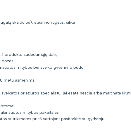
ugalų skaidulos), stearino rūgštis, silika
i iš produkto sudedamųjų dalių.
 dozės.
alansuotos mitybos bei sveiko gyvenimo būdo.
18 metų asmenims.
sveikatos priežiūros specialistu, jei esate nėščia arba maitinate krūti
imptomai.
balansuotos mitybos pakaitalas.
os sutrikimams prieš vartojant pasitarkite su gydytoju.