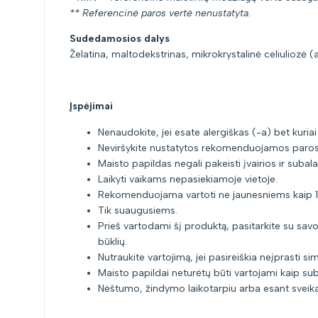
** Referencinė paros vertė nenustatyta.
Sudedamosios dalys
Želatina, maltodekstrinas, mikrokrystalinė celiuliozė (a
Įspėjimai
Nenaudokite, jei esate alergiškas (-a) bet kuria
Neviršykite nustatytos rekomenduojamos paros
Maisto papildas negali pakeisti įvairios ir sub
Laikyti vaikams nepasiekiamoje vietoje.
Rekomenduojama vartoti ne jaunesniems kaip 
Tik suaugusiems.
Prieš vartodami šį produktą, pasitarkite su savo 
būklių.
Nutraukite vartojimą, jei pasireiškia neįprasti s
Maisto papildai neturėtų būti vartojami kaip su
Nėštumo, žindymo laikotarpiu arba esant sveikat