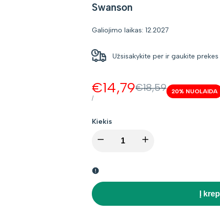
Swanson
Galiojimo laikas: 12.2027
Užsisakykite per
ir gaukite preke
Kaina
€14,79
Kaina
€18,59
20
% NUOLAIDA
be
su
VIENETO
PER
/
KAINA
nuolaidos
nuolaida
Kiekis
I18n
I18n
Error:
Error:
Missing
Missing
Į krep
interpolation
interpolation