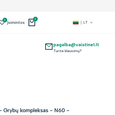
Nuolaidos iki -30%
0
0
Įsimintos
LT
pagalba@vaistine1.lt
Turite klausimų?
- Grybų kompleksas - N60 -