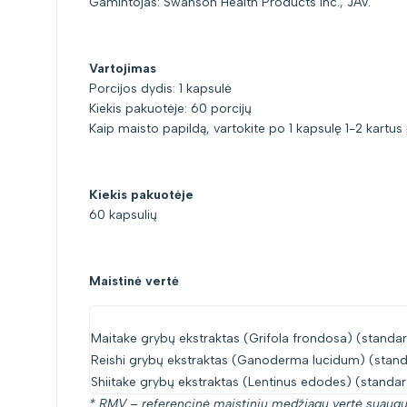
Gamintojas: Swanson Health Products Inc., JAV.
Vartojimas
Porcijos dydis: 1 kapsulė
Kiekis pakuotėje: 60 porcijų
Kaip maisto papildą, vartokite po 1 kapsulę 1-2 kartus
Kiekis pakuotėje
60 kapsulių
Maistinė vertė
Maitake grybų ekstraktas (Grifola frondosa) (standa
Reishi grybų ekstraktas (Ganoderma lucidum) (standa
Shiitake grybų ekstraktas (Lentinus edodes) (standar
* RMV – referencinė maistinių medžiagų vertė suaug