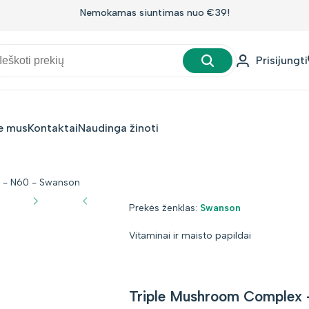
Nemokamas siuntimas nuo €39!
Prisijungti
e mus
Kontaktai
Naudinga žinoti
 - N60 - Swanson
Prekės
Prekės ženklas:
Swanson
ženklas:
Vitaminai ir maisto papildai
Triple Mushroom Complex 