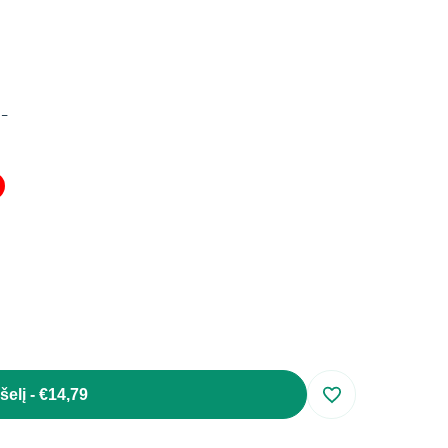
s
-
šelį
-
€14,79
Įsiminti