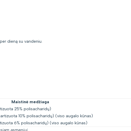
 per dieną su vandeniu.
Maistinė medžiaga
rtizuota 25% polisacharidų)
rtizuota 10% polisacharidų) (viso augalo kūnas)
tizuota 6% polisacharidų) (viso augalo kūnas)
usiam asmeniui.