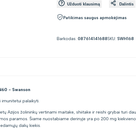
Užduoti klausimą
Dalintis
value
value
Patikimas saugus apmokėjimas
"product"
"product"
for
for
Barkodas:
087614141688
SKU:
SWH168
"Sumažinti
"Padidinti
kiekį
kiekį
prekei
prekei
N60 - Swanson
{{
{{
 imunitetui palaikyti.
product
product
ų Azijos žolininkų vertinami maitake, shiitake ir reishi grybai turi d
}}"
}}"
omos paramos. Šiame nuostabiame derinyje yra po 200 mg kiekvieno iš
edamųjų dalių kiekis.