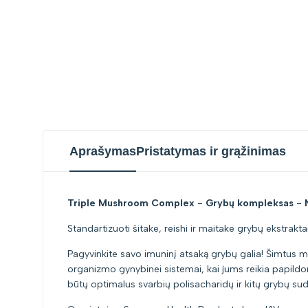
Aprašymas
Pristatymas ir grąžinimas
Triple Mushroom Complex - Grybų kompleksas - 
Standartizuoti šitake, reishi ir maitake grybų ekstraktai
Pagyvinkite savo imuninį atsaką grybų galia! Šimtus met
organizmo gynybinei sistemai, kai jums reikia papild
būtų optimalus svarbių polisacharidų ir kitų grybų sud