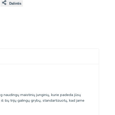
Dalintis
aug naudingų maistinių junginių, kurie padeda jūsų
 šių trijų galingų grybų, standartizuotų, kad jame