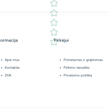
Star rating
formacija
Pirkėjui
Apie mus
Pristatymas ir grąžinimas
Kontaktai
Pirkimo taisyklės
DUK
Privatumo politika