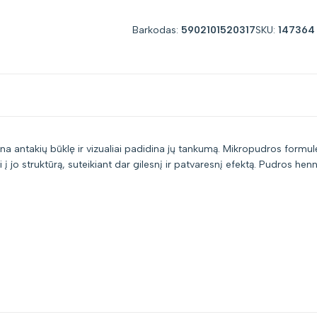
for
for
Barkodas:
5902101520317
SKU:
147364
"Sumažinti
"Padidinti
kiekį
kiekį
prekei
prekei
rina antakių būklę ir vizualiai padidina jų tankumą. Mikropudros formu
{{
{{
 į jo struktūrą, suteikiant dar gilesnį ir patvaresnį efektą. Pudros h
product
product
}}"
}}"