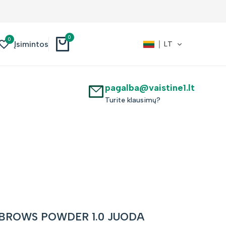
0
0
Įsimintos
LT
pagalba@vaistine1.lt
Turite klausimų?
BROWS POWDER 1.0 JUODA