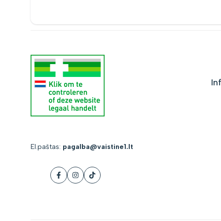
In
El.paštas:
pagalba@vaistine1.lt
Facebook
Instagram
Tiktok