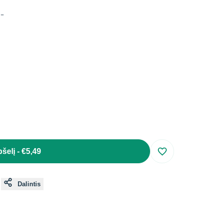
s
-
pšelį
-
€5,49
Įsiminti
Dalintis