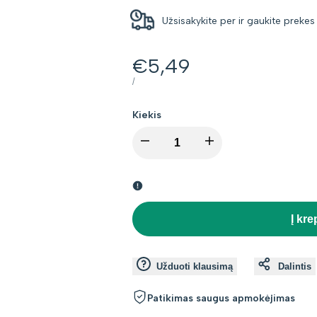
Užsisakykite per
ir gaukite preke
Kaina
€5,49
su
VIENETO
PER
/
KAINA
nuolaida
Kiekis
I18n
I18n
Error:
Error:
Missing
Missing
Į kre
interpolation
interpolation
Užduoti klausimą
Dalintis
value
value
Patikimas saugus apmokėjimas
"product"
"product"