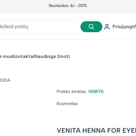
Nuolaidos iki -30%
Prisijungti
e mus
Kontaktai
Naudinga žinoti
JUODA
Prekės
Prekės ženklas:
VENITA
ženklas:
Kosmetika
VENITA HENNA FOR EYE