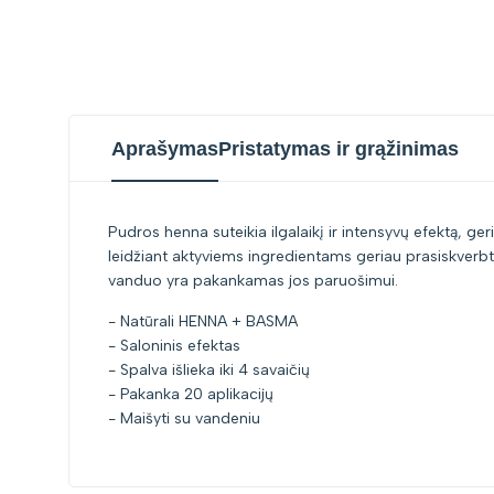
Aprašymas
Pristatymas ir grąžinimas
Pudros henna suteikia ilgalaikį ir intensyvų efektą, ge
leidžiant aktyviems ingredientams geriau prasiskverbti
vanduo yra pakankamas jos paruošimui.
- Natūrali HENNA + BASMA
- Saloninis efektas
- Spalva išlieka iki 4 savaičių
- Pakanka 20 aplikacijų
- Maišyti su vandeniu