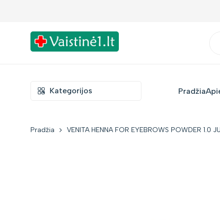
Į
Nemokamas siuntimas nuo €39!
turinį
Kategorijos
Pradžia
Api
Pradžia
VENITA HENNA FOR EYEBROWS POWDER 1.0 